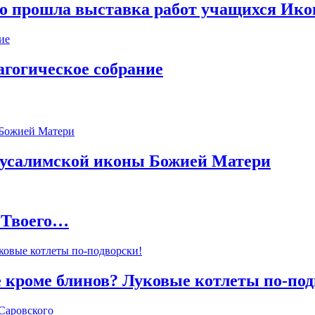
ого прошла выставка работ учащихся И
агогическое собрание
русалимской иконы Божией Матери
а Твоего…
 кроме блинов? Луковые котлеты по-под