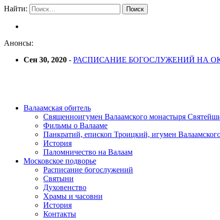
Найти:
Анонсы:
Сен 30, 2020
-
РАСПИСАНИЕ БОГОСЛУЖЕНИЙ НА ОК
Валаамская обитель
Священноигумен Валаамского монастыря Святейш
Фильмы о Валааме
Панкратий, епископ Троицкий, игумен Валаамског
История
Паломничество на Валаам
Московское подворье
Расписание богослужений
Святыни
Духовенство
Храмы и часовни
История
Контакты