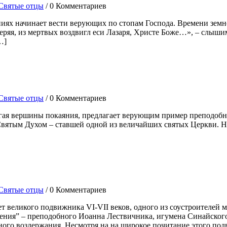
Святые отцы
/
0 Комментариев
иях начинает вести верующих по стопам Господа. Времени земно
веряя, из мертвых воздвигл еси Лазаря, Христе Боже…», – слыш
…]
Святые отцы
/
0 Комментариев
игая вершины покаяния, предлагает верующим пример преподобн
Святым Духом – ставшей одной из величайших святых Церкви. Н
Святые отцы
/
0 Комментариев
т великого подвижника VI-VII веков, одного из соустроителей м
ния” – преподобного Иоанна Лествичника, игумена Синайского 
ного воздержания. Несмотря на на широкое почитание этого по