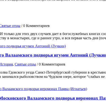
Святые отцы
/
0 Комментариев
 И только для этих двух случаев дает в богослужебных книгах 
тву в монастырях, где и раннее утро, и вся первая часть дня (п
ого Валаамского подворья игумен Антоний (Лучкин
История
,
Святые отцы
/
0 Комментариев
лва Гдовского уезда Санкт-Петербургской губернии в крестьянс
и занимался рыболовством на Чудском озере, которое “слабых не
к Московского Валаамского подворья иеромонах Па