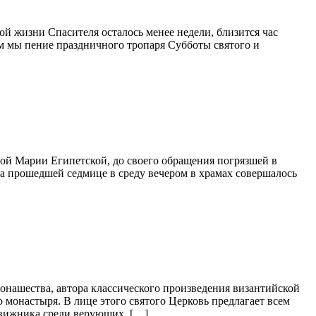
й жизни Спасителя осталось менее недели, близится час
им мы пение праздничного тропаря Субботы святого и
ой Марии Египетской, до своего обращения погрязшей в
а прошедшей седмице в среду вечером в храмах совершалось
онашества, автора классического произведения византийской
монастыря. В лице этого святого Церковь предлагает всем
движника среди верующих, […]