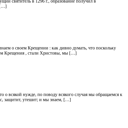
ий святитель в 1296 г., образование получил в
 […]
инаем о своем Крещении : как дивно думать, что поскольку
ом Крещения , стали Христовы, мы […]
 о всякой нужде, по поводу всякого случая мы обращаемся к
с, защитит, утешит; и мы знаем, […]