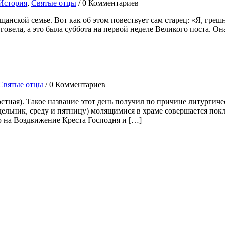
История
,
Святые отцы
/
0 Комментариев
ской семье. Вот как об этом повествует сам старец: «Я, грешны
овела, а это была суббота на первой неделе Великого поста. Она
Святые отцы
/
0 Комментариев
стная). Такое название этот день получил по причине литургич
едельник, среду и пятницу) молящимися в храме совершается п
 на Воздвижение Креста Господня и […]