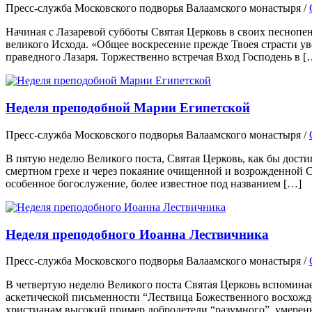
Пресс-служба Московского подворья Валаамского монастыря
/
Начиная с Лазаревой субботы Святая Церковь в своих песнопен
великого Исхода. «Общее воскресение прежде Твоея страсти у
праведного Лазаря. Торжественно встречая Вход Господень в [
Неделя преподобной Марии Египетской
Пресс-служба Московского подворья Валаамского монастыря
/
В пятую неделю Великого поста, Святая Церковь, как бы дост
смертном грехе и через покаяние очищенной и возрожденной 
особенное богослужение, более известное под названием […]
Неделя преподобного Иоанна Лествичника
Пресс-служба Московского подворья Валаамского монастыря
/
В четвертую неделю Великого поста Святая Церковь вспоминае
аскетической письменности “Лествица Божественного восхожде
христианам высокий пример добродетели “разумного”, умерен