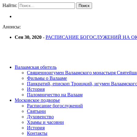
Найти:
Анонсы:
Сен 30, 2020
-
РАСПИСАНИЕ БОГОСЛУЖЕНИЙ НА ОК
Валаамская обитель
Священноигумен Валаамского монастыря Святейш
Фильмы о Валааме
Панкратий, епископ Троицкий, игумен Валаамског
История
Паломничество на Валаам
Московское подворье
Расписание богослужений
Святыни
Духовенство
Храмы и часовни
История
Контакты