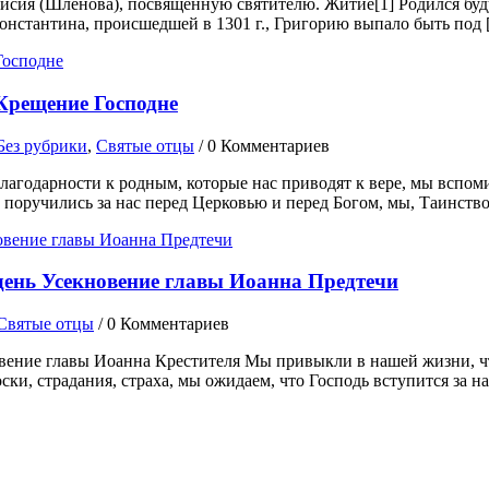
сия (Шленова), посвященную святителю. Житие[1] Родился будущ
Константина, происшедшей в 1301 г., Григорию выпало быть под
Крещение Господне
Без рубрики
,
Святые отцы
/
0 Комментариев
благодарности к родным, которые нас приводят к вере, мы вспом
 поручились за нас перед Церковью и перед Богом, мы, Таинств
ень Усекновение главы Иоанна Предтечи
Святые отцы
/
0 Комментариев
вение главы Иоанна Крестителя Мы привыкли в нашей жизни, что
ки, страдания, страха, мы ожидаем, что Господь вступится за на