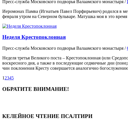
Пресс-служба Московского подворья Валаамского монастыря
/
Иеромонах Памва (Игнатьев Павел Порфирьевич) родился в мещан
февраля утром на Северном бульваре. Матушка моя в это время г
Неделя Крестопоклонная
Пресс-служба Московского подворья Валаамского монастыря
/
Неделя третья Великого поста – Крестопоклонная (или Средопо
воскресного дня, а также в последующие седмичные дни (пон
чин поклонения Кресту совершается аналогично богослужению
1
2
3
4
5
ОБРАТИТЕ ВНИМАНИЕ!
КЕЛЕЙНОЕ ЧТЕНИЕ ПСАЛТИРИ