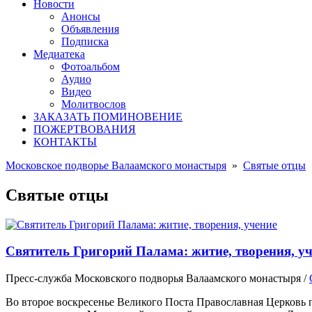
Новости
Анонсы
Объявления
Подписка
Медиатека
Фотоальбом
Аудио
Видео
Молитвослов
ЗАКАЗАТЬ ПОМИНОВЕНИЕ
ПОЖЕРТВОВАНИЯ
КОНТАКТЫ
Московское подворье Валаамского монастыря
»
Святые отцы
Святые отцы
Святитель Григорий Палама: житие, творения, у
Пресс-служба Московского подворья Валаамского монастыря
/
Во второе воскресенье Великого Поста Православная Церковь 