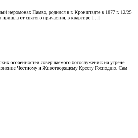
й иеромонах Памво, родился в г. Крон­штадте в 1877 г. 12/25
 при­шла от святого причастия, в квартире […]
еских особенностей совершаемого богослужения: на утрене
оклонение Честному и Животворящему Кресту Господню. Сам