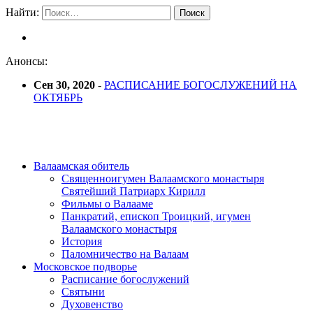
Найти:
Анонсы:
Сен 30, 2020
-
РАСПИСАНИЕ БОГОСЛУЖЕНИЙ НА
ОКТЯБРЬ
Валаамская обитель
Священноигумен Валаамского монастыря
Святейший Патриарх Кирилл
Фильмы о Валааме
Панкратий, епископ Троицкий, игумен
Валаамского монастыря
История
Паломничество на Валаам
Московское подворье
Расписание богослужений
Святыни
Духовенство