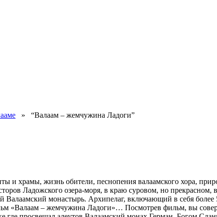
ааме
» “Валаам – жемчужина Ладоги”
ы и храмы, жизнь обители, песнопения валаамского хора, приро
торов Ладожского озера-моря, в краю суровом, но прекрасном, 
й Валаамский монастырь. Архипелаг, включающий в себя более 
ьм «Валаам – жемчужина Ладоги»… Посмотрев фильм, вы соверш
ке где просвещал алеутов Валаамский монах Герман, Богом Сда