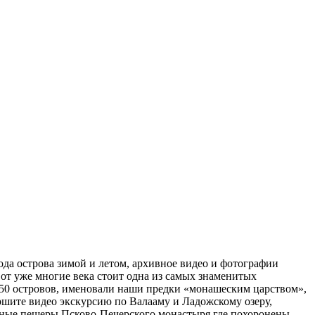
да острова зимой и летом, архивное видео и фотографии
вот уже многие века стоит одна из самых знаменитых
50 островов, именовали наши предки «монашеским царством»,
ите видео экскурсию по Валааму и Ладожскому озеру,
нные пещеры Псково-Печерского монастыря где похоронены