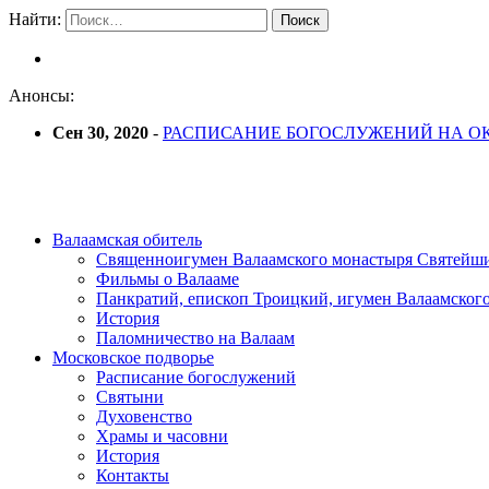
Найти:
Анонсы:
Сен 30, 2020
-
РАСПИСАНИЕ БОГОСЛУЖЕНИЙ НА ОК
Валаамская обитель
Священноигумен Валаамского монастыря Святейш
Фильмы о Валааме
Панкратий, епископ Троицкий, игумен Валаамског
История
Паломничество на Валаам
Московское подворье
Расписание богослужений
Святыни
Духовенство
Храмы и часовни
История
Контакты