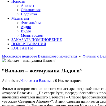
Новости
Анонсы
Объявления
Подписка
Медиатека
Фотоальбом
Аудио
Видео
Молитвослов
ЗАКАЗАТЬ ПОМИНОВЕНИЕ
ПОЖЕРТВОВАНИЯ
КОНТАКТЫ
Московское подворье Валаамского монастыря
»
Фильмы о Вал
“Валаам – жемчужина Ладоги”
Administar
/
Фильмы о Валааме
/
0 Комментариев
Фильм о истории возникновения монастыря, возрождённые скит
«старого Валаама»… „На севере Руси, посреди бескрайних прос
иноческих обителей нашего Отечества – Спасо-Преображенски
«русским Северным Афоном»”. Этими словами начинается фил
увидите «новый» Валаам в Финляндии, остров Кадьяк на Аляс