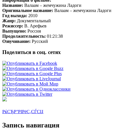
Информация о фильме:
Название:
Валаам – жемчужина Ладоги
Оригинальное название:
Валаам – жемчужина Ладоги
Год выхода:
2010
Жанр:
Документальный
Режиссер:
В. Арефьев
Выпущено:
Россия
Продолжительность:
01:21:38
Озвучивание:
Русский
Поделиться в соц. сетях
РќСЂР°РІРёС‚СЃСЏ
Запись навигация