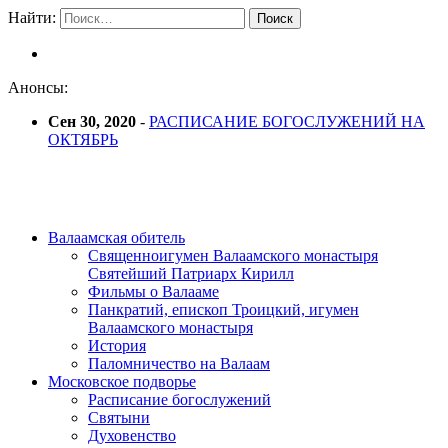
Найти:
Анонсы:
Сен 30, 2020
-
РАСПИСАНИЕ БОГОСЛУЖЕНИЙ НА
ОКТЯБРЬ
Валаамская обитель
Священноигумен Валаамского монастыря
Святейший Патриарх Кирилл
Фильмы о Валааме
Панкратий, епископ Троицкий, игумен
Валаамского монастыря
История
Паломничество на Валаам
Московское подворье
Расписание богослужений
Святыни
Духовенство