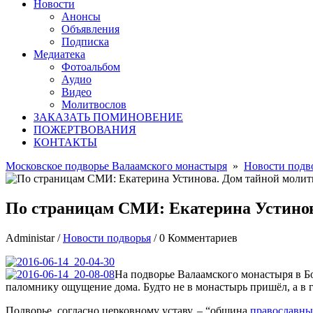
Новости
Анонсы
Объявления
Подписка
Медиатека
Фотоальбом
Аудио
Видео
Молитвослов
ЗАКАЗАТЬ ПОМИНОВЕНИЕ
ПОЖЕРТВОВАНИЯ
КОНТАКТЫ
Московское подворье Валаамского монастыря
»
Новости подв
По страницам СМИ: Екатерина Устино
Administar
/
Новости подворья
/
0 Комментариев
На подворье Валаамского монастыря в Б
паломнику ощущение дома. Будто не в монастырь пришёл, а в г
Подворье, согласно церковному уставу, – “общи­на
пра­во­слав­н