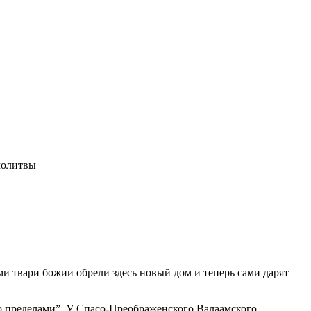
молитвы
и твари божии обрели здесь новый дом и теперь сами дарят
о пределами”. У Спасо-Преображен­ского Валаамского