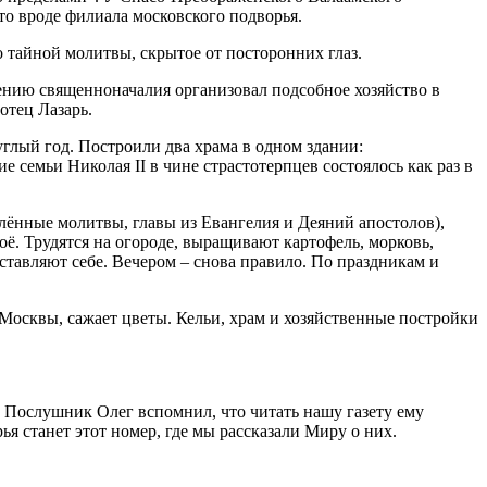
то вроде филиала московского подворья.
о тайной молитвы, скрытое от посторонних глаз.
вению священноначалия организовал подсобное хозяйство в
отец Лазарь.
углый год. Построили два храма в одном здании:
 семьи Николая II в чине страстотерпцев состоялось как раз в
елённые молитвы, главы из Евангелия и Деяний апостолов),
оё. Трудятся на огороде, выращивают картофель, морковь,
ставляют себе. Вечером – сно­ва правило. По праздникам и
Москвы, сажает цветы. Кельи, храм и хозяйственные постройки
 Послушник Олег вспомнил, что читать нашу газету ему
я станет этот номер, где мы рассказали Миру о них.