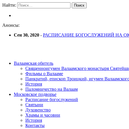
Найти:
Анонсы:
Сен 30, 2020
-
РАСПИСАНИЕ БОГОСЛУЖЕНИЙ НА ОК
Валаамская обитель
Священноигумен Валаамского монастыря Святейш
Фильмы о Валааме
Панкратий, епископ Троицкий, игумен Валаамског
История
Паломничество на Валаам
Московское подворье
Расписание богослужений
Святыни
Духовенство
Храмы и часовни
История
Контакты