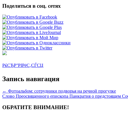
Поделиться в соц. сетях
РќСЂР°РІРёС‚СЃСЏ
Запись навигация
←
Фотоальбом: сотрудники подворья на речной прогулке
Слово Преосвященного епископа Панкратия о предстоящем С
ОБРАТИТЕ ВНИМАНИЕ!