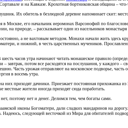
Сортавале и на Кавказе. Крохотная бортниковская община – что-
слушник. Их обитель в безлюдной деревне напоминает скит: мест
ыря в Москве, его начальник иеромонах Варсонофий по благосло
ии, на природе, – рассказывает один из насельников монастыря 
постоянно, а не вахтовым методом. Монахи начали жить здесь кр
матери, и нижний, в честь царственных мучеников. Прославление
 шесть часов утра начинают читать монашеское правило (оп­ре­д
 – завтрак, потом все расходятся на послушания, у каждого – св
ешню. Часть урожая отправляют на московское подворье, часть о
ргия в восемь утра.
на них приходят дачники. Приезжает постоянная при­хожанка из 
ые местные жители иногда приходят сюда поработать.
 нет, поэтому нет и денег. Делимся тем, чем богаты сами.
аамской иконы Богоматери, дали сладких мандаринов на дорогу.
. Надеюсь, следующей весточкой из Мира для обитателей подворь