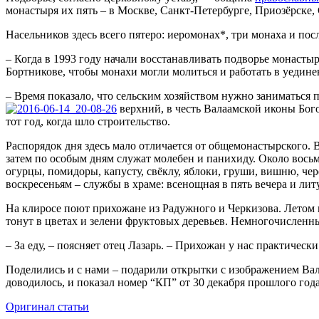
монастыря их пять – в Москве, Санкт-Петербурге, Приозёрске, 
Насельников здесь всего пятеро: иеромонах*, три монаха и по
– Когда в 1993 году начали восстанавливать подворье монаст
Бортникове, чтобы монахи могли молиться и работать в уединен
– Время показало, что сельским хозяйством нужно заниматься 
верхний, в честь Валаамской иконы Бого
тот год, когда шло строительство.
Распорядок дня здесь мало отличается от общемонастырского. В
затем по особым дням служат молебен и панихиду. Около восьми
огурцы, помидоры, капусту, свёклу, яблоки, груши, вишню, чер
воскресеньям – службы в храме: всенощная в пять вечера и литу
На клиросе поют прихожане из Радужного и Черкизова. Летом 
тонут в цветах и зелени фруктовых деревьев. Немногочисленн
– За еду, – поясняет отец Лазарь. – Прихожан у нас практически
Поделились и с нами – подарили открытки с изображением Вал
доводилось, и показал номер “КП” от 30 декабря прошлого года
Оригинал статьи