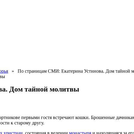
орья
» По страницам СМИ: Екатерина Устинова. Дом тайной 
ва. Дом тайной молитвы
ортникове первыми гостя встречают кошки. Брошенные дачникам
ости к старому другу.
ых христиан
, со­стоя­щая в ведении
мона­сты­ря
и находящаяся за ег