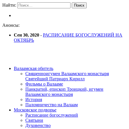
Найти:
Анонсы:
Сен 30, 2020
-
РАСПИСАНИЕ БОГОСЛУЖЕНИЙ НА
ОКТЯБРЬ
Валаамская обитель
Священноигумен Валаамского монастыря
Святейший Патриарх Кирилл
Фильмы о Валааме
Панкратий, епископ Троицкий, игумен
Валаамского монастыря
История
Паломничество на Валаам
Московское подворье
Расписание богослужений
Святыни
Духовенство