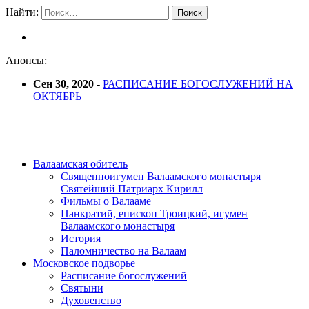
Найти:
Анонсы:
Сен 30, 2020
-
РАСПИСАНИЕ БОГОСЛУЖЕНИЙ НА
ОКТЯБРЬ
Валаамская обитель
Священноигумен Валаамского монастыря
Святейший Патриарх Кирилл
Фильмы о Валааме
Панкратий, епископ Троицкий, игумен
Валаамского монастыря
История
Паломничество на Валаам
Московское подворье
Расписание богослужений
Святыни
Духовенство