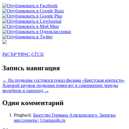
РќСЂР°РІРёС‚СЃСЏ
Запись навигация
←
На подворье состоялся показ фильма «Брестская крепость»
Хоровой кружок подворья помогает в совершении череды
молебнов и панихид
→
Один комментарий
Pingback:
Братство Германа Аляскинского. Записки
миссионера | Uranupolis.ru