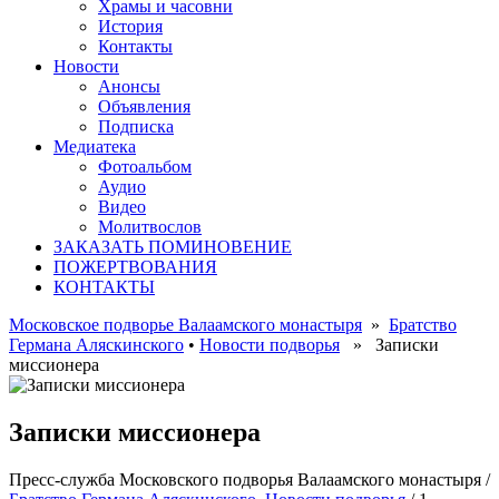
Храмы и часовни
История
Контакты
Новости
Анонсы
Объявления
Подписка
Медиатека
Фотоальбом
Аудио
Видео
Молитвослов
ЗАКАЗАТЬ ПОМИНОВЕНИЕ
ПОЖЕРТВОВАНИЯ
КОНТАКТЫ
Московское подворье Валаамского монастыря
»
Братство
Германа Аляскинского
•
Новости подворья
» Записки
миссионера
Записки миссионера
Пресс-служба Московского подворья Валаамского монастыря
/