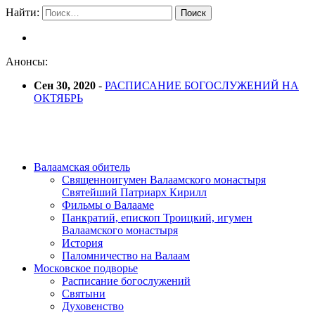
Найти:
Анонсы:
Сен 30, 2020
-
РАСПИСАНИЕ БОГОСЛУЖЕНИЙ НА
ОКТЯБРЬ
Валаамская обитель
Священноигумен Валаамского монастыря
Святейший Патриарх Кирилл
Фильмы о Валааме
Панкратий, епископ Троицкий, игумен
Валаамского монастыря
История
Паломничество на Валаам
Московское подворье
Расписание богослужений
Святыни
Духовенство