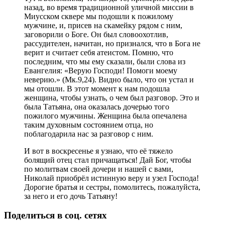
назад, во время традиционной уличной миссии в
Миусском сквере мы подошли к пожилому
мужчине, и, присев на скамейку рядом с ним,
заговорили о Боге. Он был словоохотлив,
рассудителен, начитан, но признался, что в Бога не
верит и считает себя атеистом. Помню, что
последним, что мы ему сказали, были слова из
Евангелия: «Верую Господи! Помоги моему
неверию.» (Мк.9,24). Видно было, что он устал и
мы отошли. В этот момент к нам подошла
женщина, чтобы узнать, о чем был разговор. Это и
была Татьяна, она оказалась дочерью того
пожилого мужчины. Женщина была опечалена
таким духовным состоянием отца, но
поблагодарила нас за разговор с ним.
И вот в воскресенье я узнаю, что её тяжело
болящий отец стал причащаться! Дай Бог, чтобы
по молитвам своей дочери и нашей с вами,
Николай приобрёл истинную веру и узел Господа!
Дорогие братья и сестры, помолитесь, пожалуйста,
за него и его дочь Татьяну!
Поделиться в соц. сетях