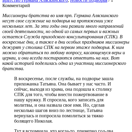
Братство Германа Аляскинского
,
Новости подворья
/
1
Комментарий
Миссионеры братства во имя прп. Германа Аляскинского
несут свое служение на подворья на протяжении уже
нескольких лет. За эти годы они развили много направлений
своей деятельности, но одной из самых первых и важных
остается Служба приходского консультирования (СПК). В
воскресные дни, а также в дни особых праздников миссионеры
дежурят у столика СПК на первом этаже подворья. К ним
можно обратиться по любому вопросу, касающемуся веры и
церкви, и они всегда постараются ответить на них. Вот
какой историей поделилась одна из участниц миссионерского
братства.
В воскресенье, после службы, на подворье зашла
прихожанка Татьяна. Она бывает у нас часто. И
сейчас, выходя из храма, она подошла к столику
СПК для того, чтобы внести пожертвование в
нашу кружку. Я спросила, кого записать для
молитвы, и она назвала свое имя. Но, сделав
несколько шагов вниз по лестнице, Татьяна
вернулась и попросила помолиться за тяжко
болящего Николая.
Тут я вспомнила, что когда-то, примерно год-два